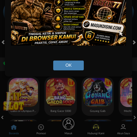
IDR
12,672,070,311
HOT GAMES
SLOTS
LIVE CASINO
RACE
TOGEL
OL
Game Populer
OK
Gates of Olympus POP
Bang Gacor 1000
Goyang Gaib
Mochi Man
Beranda
Promosi
Masuk
Hubungi Kami
Akun Saya